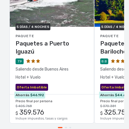
5 DÍAS / 4 NOCHES
5 DÍAS / 4 NOC
PAQUETE
PAQUETE
Paquetes a Puerto
Paquetes 
Iguazú
Bariloche
7.9
8.8
Saliendo desde Buenos Aires
Saliendo desde
Hotel + Vuelo
Hotel + Vuelo
Oferta Imbatible
Oferta Imbatib
Ahorrás
$46.192
Ahorrás
$44.62
Precio final por persona
Precio final por p
$ 405.768
$ 370.381
359.576
325.75
$
$
Incluye impuestos, tasas y cargos
Incluye impuestos,