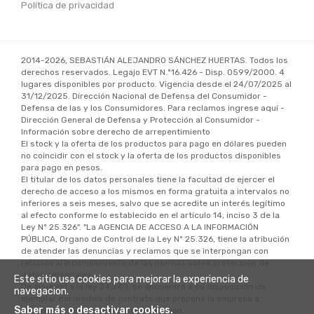
Política de privacidad
2014-2026, SEBASTIÁN ALEJANDRO SÁNCHEZ HUERTAS. Todos los
derechos reservados. Legajo EVT N.º16.426 - Disp. 0599/2000. 4
lugares disponibles por producto. Vigencia desde el 24/07/2025 al
31/12/2025. Dirección Nacional de Defensa del Consumidor -
Defensa de las y los Consumidores. Para reclamos ingrese aquí -
Dirección General de Defensa y Protección al Consumidor -
Información sobre derecho de arrepentimiento
El stock y la oferta de los productos para pago en dólares pueden
no coincidir con el stock y la oferta de los productos disponibles
para pago en pesos.
El titular de los datos personales tiene la facultad de ejercer el
derecho de acceso a los mismos en forma gratuita a intervalos no
inferiores a seis meses, salvo que se acredite un interés legítimo
al efecto conforme lo establecido en el artículo 14, inciso 3 de la
Ley Nº 25.326". "La AGENCIA DE ACCESO A LA INFORMACIÓN
PÚBLICA, Organo de Control de la Ley Nº 25.326, tiene la atribución
de atender las denuncias y reclamos que se interpongan con
relación al incumplimiento de las normas sobre protección de
datos personales.
Este sitio usa cookies para mejorar la experiencia de
De acuerdo a la ley 24.240, se encuentra a su disposición un
navegacion.
ejemplar del modelo de contrato que propone la empresa a
Saber más o desactivar cookies.
suscribir al momento de la contratación.