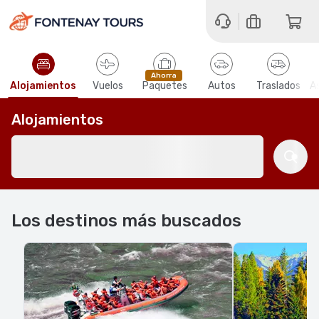
Ahorra
Alojamientos
Vuelos
Paquetes
Autos
Traslados
A
Alojamientos
Los destinos más buscados